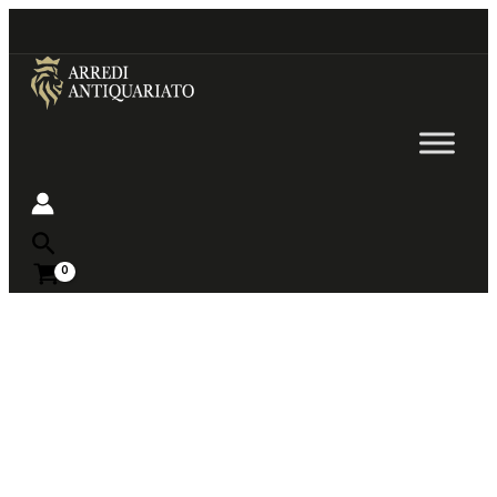
Go
to
content
Near