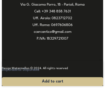
Via G. Giacomo Porro, 18 - Parioli, Roma
Cell: +39 348 858 7631
Uff. Airola: 0823712702
Uff. Roma: 0697606806
ccercantico@gmail.com
P.IVA: 18329721007
Design Watermellon © 2024. All rights reserved
Disponibilità:
Disponibile
Lampadario
Add to cart
Sciolari
quantità