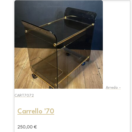
Arredo -
CART7072
Carrello ’70
250,00
€