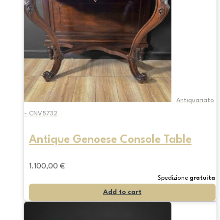
Antiquariato
- CNV5732
Antique Genoese Console Table
1.100,00
€
Spedizione
gratuita
Add to cart