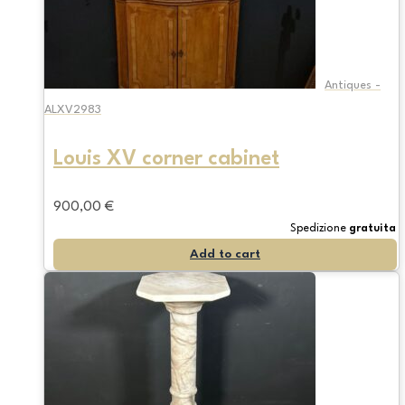
Antiques -
ALXV2983
Louis XV corner cabinet
900,00
€
Spedizione
gratuita
Add to cart