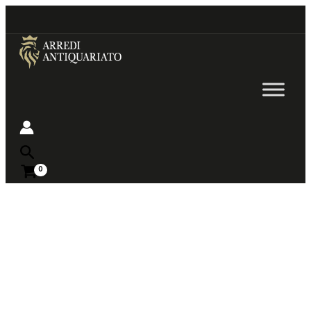
Go
to
content
Near