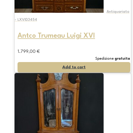
Antiquariato
- LXVID3454
Antco Trumeau Luigi XVI
1.799,00
€
Spedizione
gratuita
Add to cart