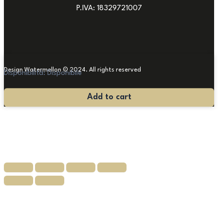
P.IVA: 18329721007
Design Watermellon © 2024. All rights reserved
Disponibilità:
Disponibile
Tavolo
Add to cart
Anni
’70
con
Doppio
Piano
Orientabile
quantità