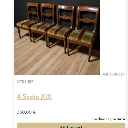
Antiquariato
- QTDS1157
4 Sedie XIX
350,00
€
Spedizione
gratuita
Add to cart