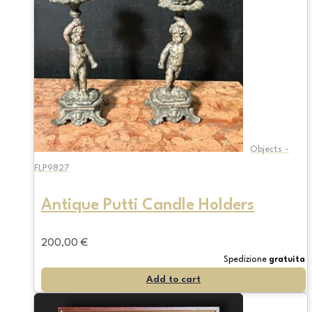
Objects -
FLP9827
Antique Putti Candle Holders
200,00
€
Spedizione
gratuita
Add to cart