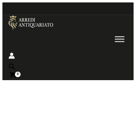
Go
to
content
Near