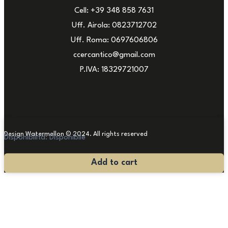
Cell: +39 348 858 7631
Uff. Airola: 0823712702
Uff. Roma: 0697606806
ccercantico@gmail.com
P.IVA: 18329721007
Design Watermellon © 2024. All rights reserved
Disponibilità:
Disponibile
Lume
Add to cart
in
Bronzo
quantità