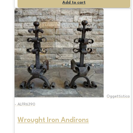
Add to cart
Oggettistica
- ALFR6390
Wrought Iron Andirons