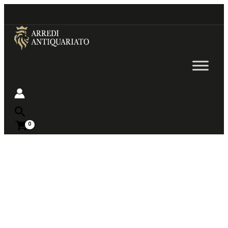
Go
to
content
Near