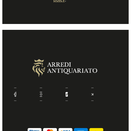
policy
.