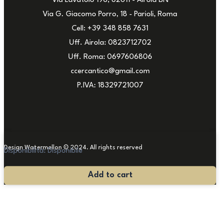
Via Lavatoio 198, 82011 - Airola BN
Via G. Giacomo Porro, 18 - Parioli, Roma
Cell: +39 348 858 7631
Uff. Airola: 0823712702
Uff. Roma: 0697606806
ccercantico@gmail.com
P.IVA: 18329721007
Design Watermellon © 2024. All rights reserved
Disponibilità:
Disponibile
Madonna
Add to cart
con
il
Bambino,
Lenci
Torino