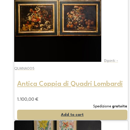
Dipinti -
QUANA005
Antica Coppia di Quadri Lombardi
1.100,00
€
Spedizione
gratuita
Add to cart