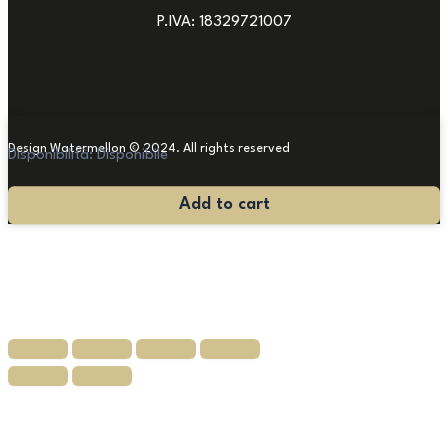
P.IVA: 18329721007
Design Watermellon © 2024. All rights reserved
Disponibilità:
Disponibile
Dipinto
Add to cart
Acquarello
'900
quantità