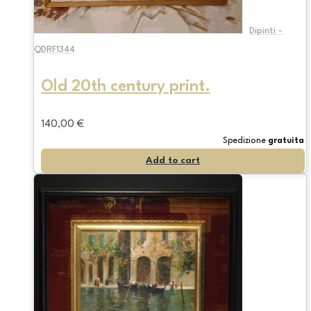
Dipinti -
QDRF1344
Old 20th century print.
140,00
€
Spedizione
gratuita
Add to cart