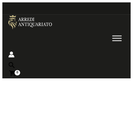
Go
to
content
Near