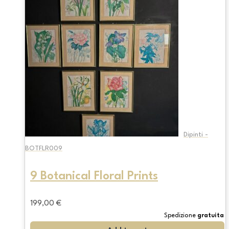
Dipinti -
BOTFLR009
9 Botanical Floral Prints
199,00
€
Spedizione
gratuita