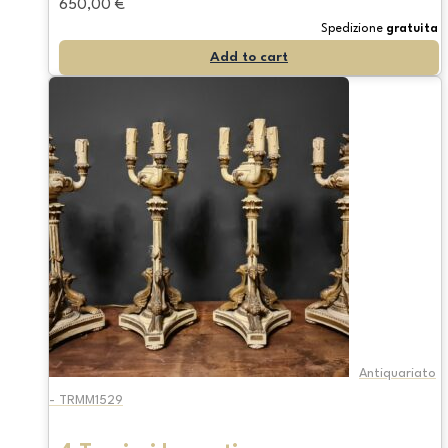
650,00
€
Spedizione
gratuita
Add to cart
Antiquariato
- TRMM1529