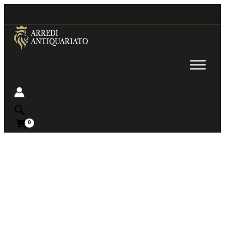
Go
to
content
Near