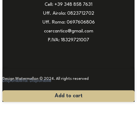
Cell: +39 348 858 7631
Uff. Airola: 0823712702
Uff. Roma: 0697606806
ccercantico@gmail.com
P.IVA: 18329721007
Design Watermellon © 2024. All rights reserved
Disponibilità:
Disponibile
Lampadario
Add to cart
'900
quantità