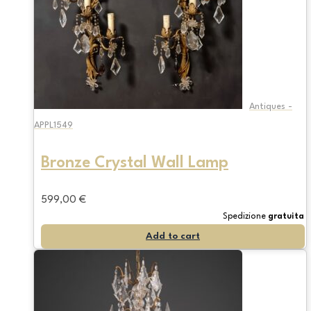
Antiques -
APPL1549
Bronze Crystal Wall Lamp
599,00
€
Spedizione
gratuita
Add to cart