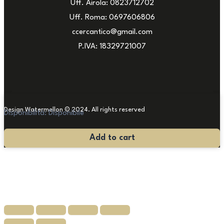
Uff. Airola: 0823712702
Uff. Roma: 0697606806
ccercantico@gmail.com
P.IVA: 18329721007
Design Watermellon © 2024. All rights reserved
Disponibilità:
Disponibile
Lampadario
Add to cart
Maria
Antonietta
quantità