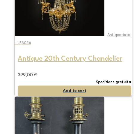
Antiquariato
- LEA036
Antique 20th Century Chandelier
399,00
€
Spedizione
gratuita
Add to cart