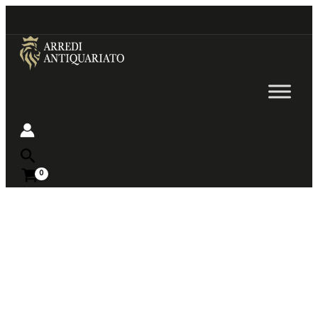
Go
to
content
Near