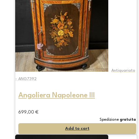
Antiquariato
- ANG7392
Angoliera Napoleone III
699,00
€
Spedizione
gratuita
Add to cart