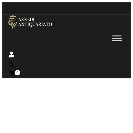
Go
to
content
Near