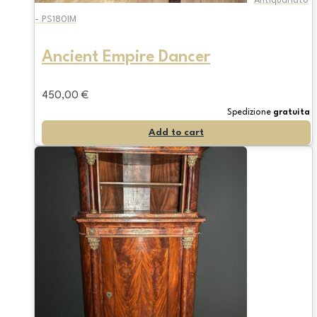
Antiquariato
- PS180IM
Ancient Empire Dancer
450,00
€
Spedizione
gratuita
Add to cart