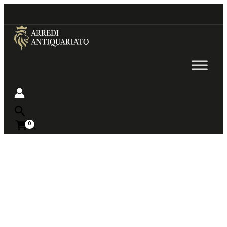
Go
to
content
Near