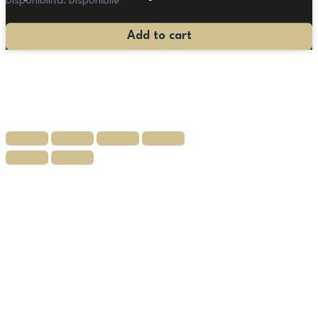
Disponibilità:
Disponibile
Antica
Add to cart
Servante
Vittoriana
quantità