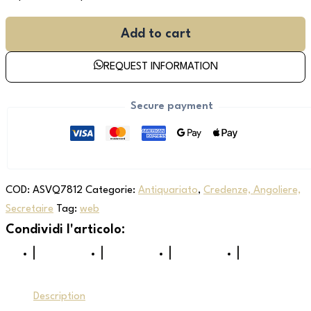
Add to cart
REQUEST INFORMATION
Secure payment
COD:
ASVQ7812
Categorie:
Antiquariato
,
Credenze, Angoliere,
Secretaire
Tag:
web
Description