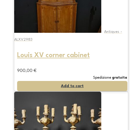
Antiques -
ALXV2983
Louis XV corner cabinet
900,00
€
Spedizione
gratuita
Add to cart