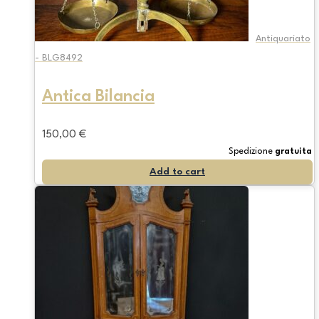
Antiquariato
- BLG8492
Antica Bilancia
150,00
€
Spedizione
gratuita
Add to cart