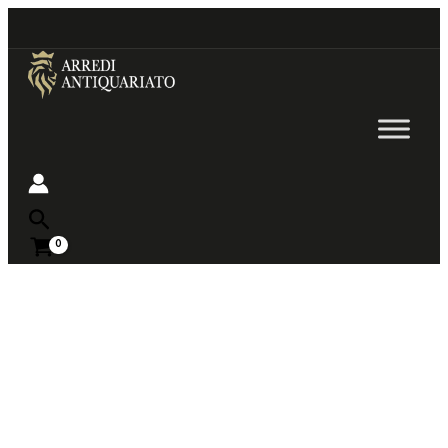
Go
to
content
Near