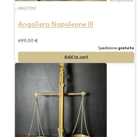
Antiquariato
- ANG7392
Angoliera Napoleone III
699,00
€
Spedizione
gratuita
Add to cart