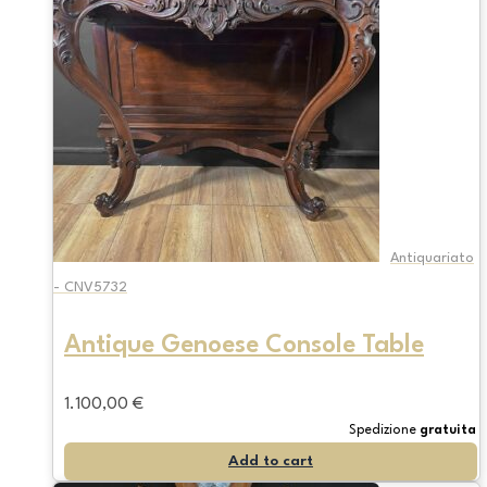
Antiquariato
- CNV5732
Antique Genoese Console Table
1.100,00
€
Spedizione
gratuita
Add to cart