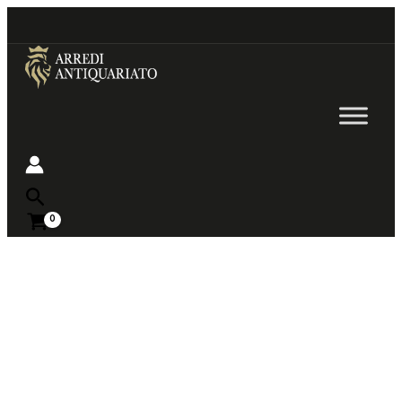
Go
to
content
Near