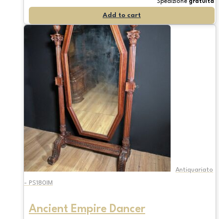
Spedizione
gratuita
Add to cart
Antiquariato
- PS180IM
Ancient Empire Dancer