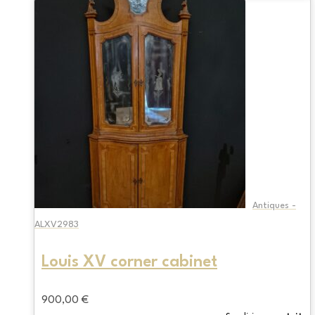
Antiques -
ALXV2983
Louis XV corner cabinet
900,00
€