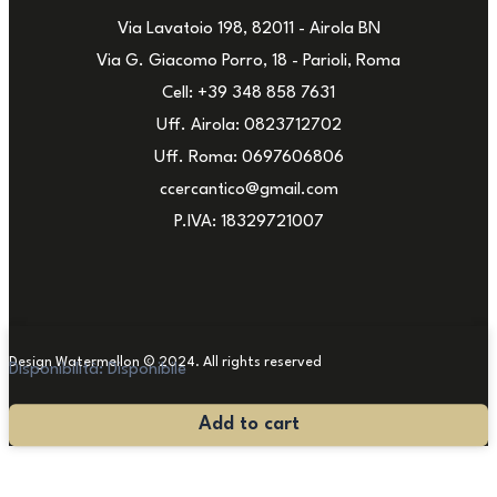
Via Lavatoio 198, 82011 - Airola BN
Via G. Giacomo Porro, 18 - Parioli, Roma
Cell: +39 348 858 7631
Uff. Airola: 0823712702
Uff. Roma: 0697606806
ccercantico@gmail.com
P.IVA: 18329721007
Design Watermellon © 2024. All rights reserved
Disponibilità:
Disponibile
Comodini
Add to cart
Barocco
Veneziano
quantità