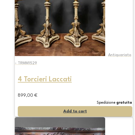
Antiquariato
- TRMM1529
4 Torcieri Laccati
899,00
€
Spedizione
gratuita
Add to cart