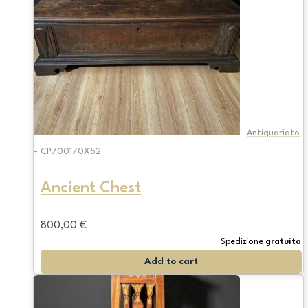
Antiquariato
- CP700170X52
Ancient Chest
800,00
€
Spedizione
gratuita
Add to cart