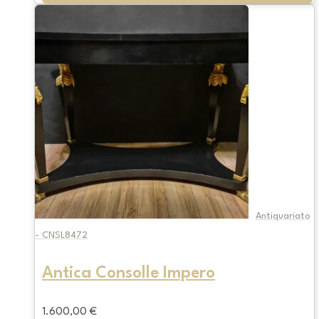
Antiquariato
- CNSL8472
Antica Consolle Impero
1.600,00
€