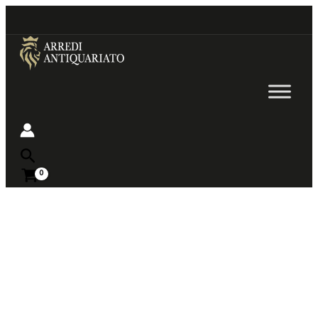
Go
to
content
Near