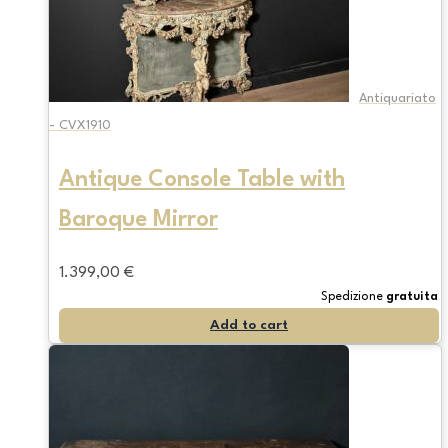
Antiquariato
- CVX1910
Antique Console Table with
Baroque Mirror
1.399,00
€
Spedizione
gratuita
Add to cart