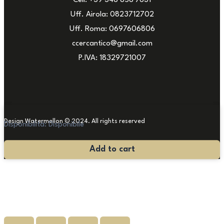
Cell: +39 348 858 7631
Uff. Airola: 0823712702
Uff. Roma: 0697606806
ccercantico@gmail.com
P.IVA: 18329721007
Design Watermellon © 2024. All rights reserved
Disponibilità:
Disponibile
Antica
Add to cart
Consolle
Luigi
XVI
quantità