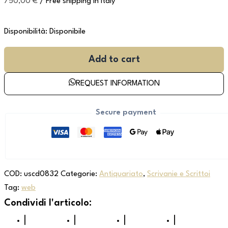
750,00
€
/ Free shipping in Italy
Disponibilità:
Disponibile
Add to cart
REQUEST INFORMATION
Secure payment
COD:
uscd0832
Categorie:
Antiquariato
,
Scrivanie e Scrittoi
Tag:
web