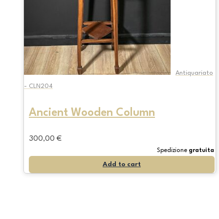
Antiquariato
- CLN204
Ancient Wooden Column
300,00
€
Spedizione
gratuita
Add to cart