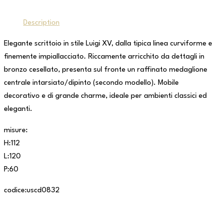
Description
Elegante scrittoio in stile Luigi XV, dalla tipica linea curviforme e
finemente impiallacciato. Riccamente arricchito da dettagli in
bronzo cesellato, presenta sul fronte un raffinato medaglione
centrale intarsiato/dipinto (secondo modello). Mobile
decorativo e di grande charme, ideale per ambienti classici ed
eleganti.
misure:
H:112
L:120
P:60
codice:uscd0832