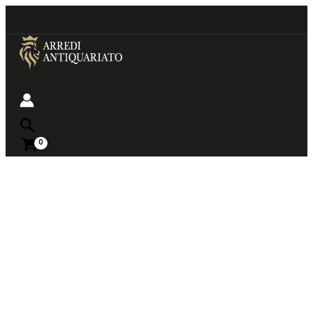
Go
to
content
Near