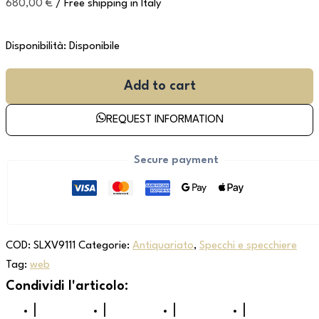
680,00
€
/ Free shipping in Italy
Disponibilità:
Disponibile
Add to cart
REQUEST INFORMATION
Secure payment
COD:
SLXV9111
Categorie:
Antiquariato
,
Specchi e specchiere
Tag:
web