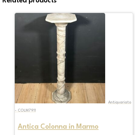
Related products
Antiquariato
- COLM7911
Antica Colonna in Marmo