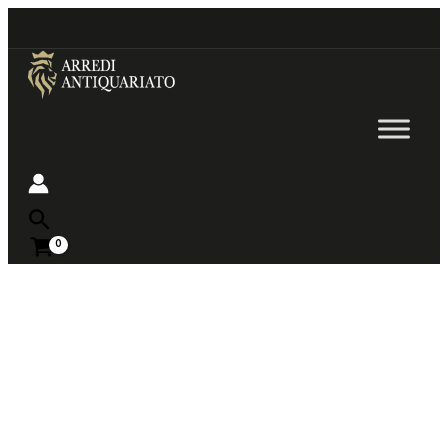
Go
to
content
Near