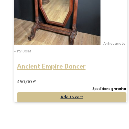
Antiquariato
- PS180IM
Ancient Empire Dancer
450,00
€
Spedizione
gratuita
Add to cart