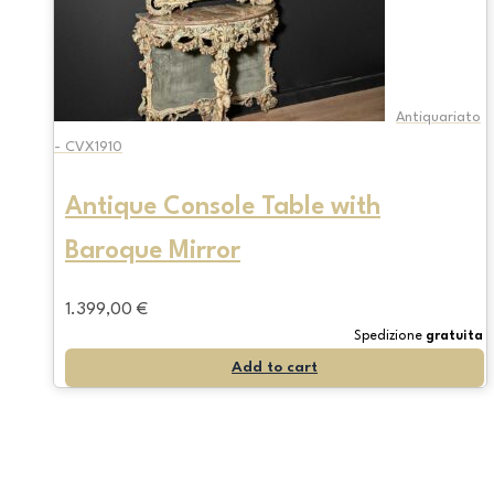
Antiquariato
- CVX1910
Antique Console Table with
Baroque Mirror
1.399,00
€
Spedizione
gratuita
Add to cart