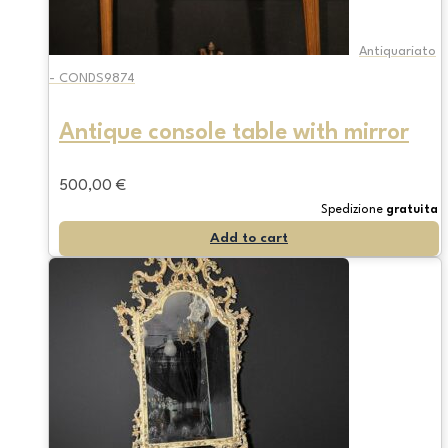
Antiquariato
- CONDS9874
Antique console table with mirror
500,00
€
Spedizione
gratuita
Add to cart