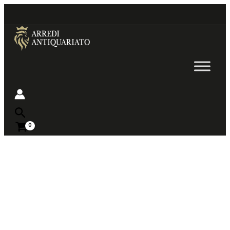
Go
to
content
Near