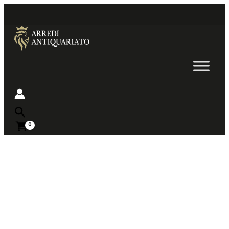
Go
to
content
Near