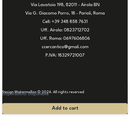
Via Lavatoio 198, 82011 - Airola BN
Via G. Giacomo Porro, 18 - Parioli, Roma
Cell: +39 348 858 7631
Uff. Airola: 0823712702
Uff. Roma: 0697606806
ccercantico@gmail.com
P.IVA: 18329721007
Design Watermellon © 2024. All rights reserved
Disponibilità:
Disponibile
Scultura
Add to cart
Terracotta
quantità