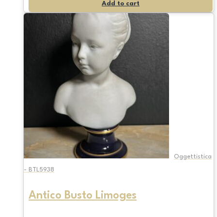
Add to cart
Oggettistica
- BTL5938
Antico Busto Limoges