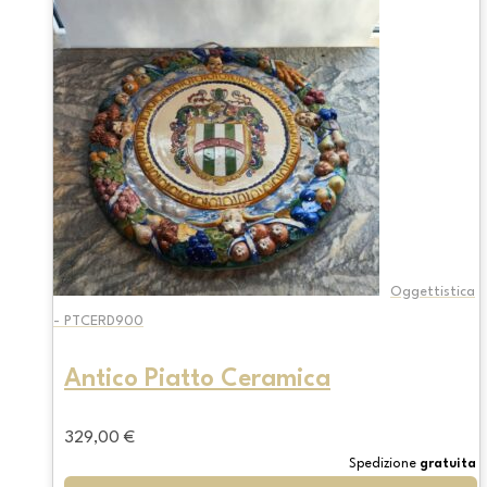
Oggettistica
- PTCERD900
Antico Piatto Ceramica
329,00
€
Spedizione
gratuita