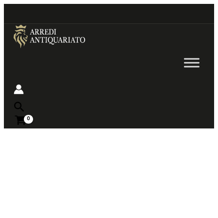
Go
to
content
Near