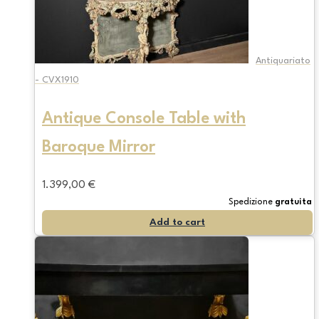
Antiquariato
- CVX1910
Antique Console Table with
Baroque Mirror
1.399,00
€
Spedizione
gratuita
Add to cart