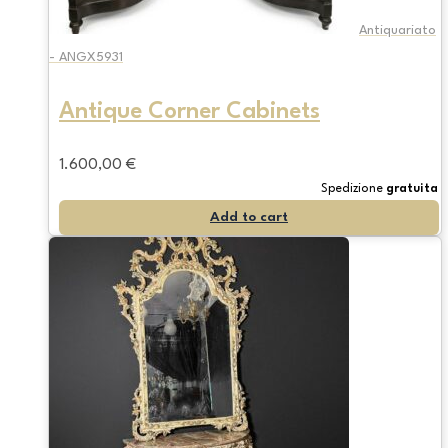
Antiquariato
- ANGX5931
Antique Corner Cabinets
1.600,00
€
Spedizione
gratuita
Add to cart