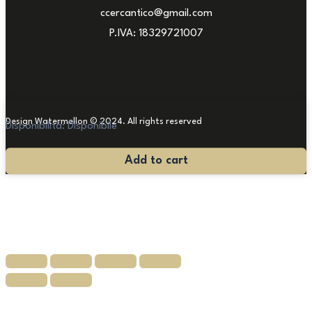
ccercantico@gmail.com
P.IVA: 18329721007
Design Watermellon © 2024. All rights reserved
Disponibilità:
Disponibile
Tavolino
Add to cart
Napoleone
III
quantità