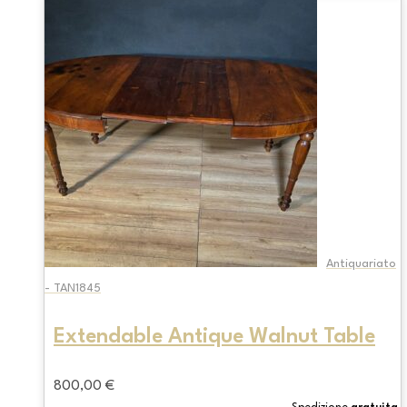
Antiquariato
- TAN1845
Extendable Antique Walnut Table
800,00
€