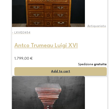
Antiquariato
- LXVID3454
Antco Trumeau Luigi XVI
1.799,00
€
Spedizione
gratuita
Add to cart