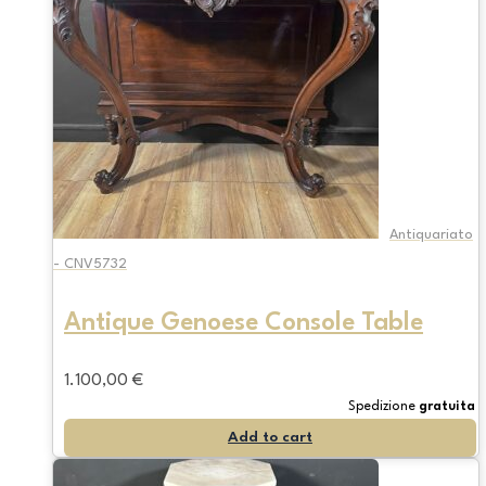
Antiquariato
- CNV5732
Antique Genoese Console Table
1.100,00
€
Spedizione
gratuita
Add to cart