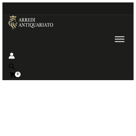
Go
to
content
Near