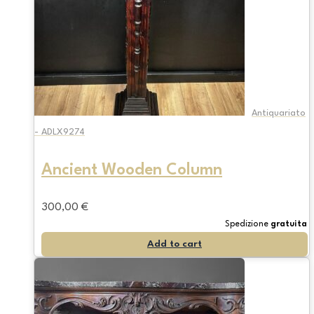
Antiquariato
- ADLX9274
Ancient Wooden Column
300,00
€
Spedizione
gratuita
Add to cart