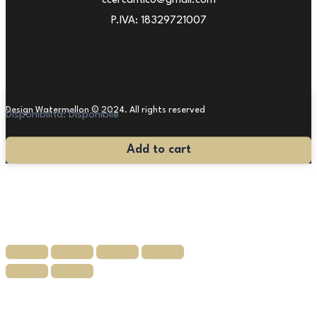
ccercantico@gmail.com
P.IVA: 18329721007
Design Watermellon © 2024. All rights reserved
Disponibilità:
Disponibile
Tavolo
Add to cart
Gueridon
Luigi
Filippo
quantità