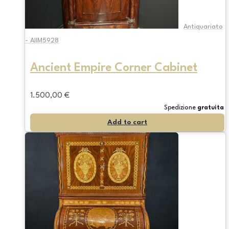
Antiquariato
- AIIM5928
Ancient Empire Corner Cabinet
1.500,00
€
Spedizione
gratuita
Add to cart