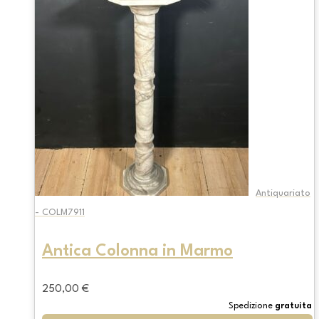
Antiquariato
- COLM7911
Antica Colonna in Marmo
250,00
€
Spedizione
gratuita