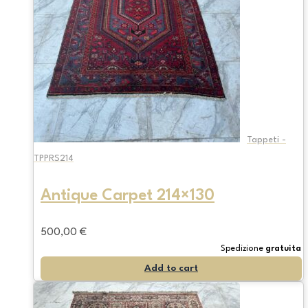
Tappeti -
TPPRS214
Antique Carpet 214×130
500,00
€
Spedizione
gratuita
Add to cart