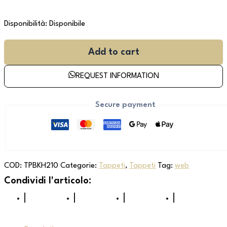
Disponibilità:
Disponibile
Add to cart
REQUEST INFORMATION
Secure payment
COD:
TPBKH210
Categorie:
Tappeti
,
Tappeti
Tag:
web