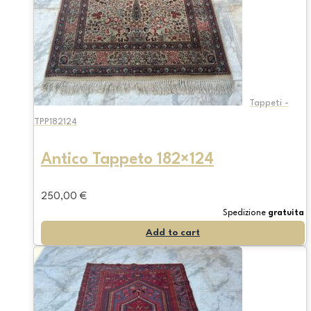
Tappeti -
TPP182124
Antico Tappeto 182×124
250,00
€
Spedizione
gratuita
Add to cart