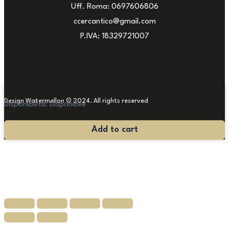
Uff. Roma: 0697606806
ccercantico@gmail.com
P.IVA: 18329721007
Design Watermellon © 2024. All rights reserved
Disponibilità:
Disponibile
Antico
Add to cart
Tappeto
210x110
quantità