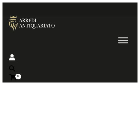
Go
to
content
Near