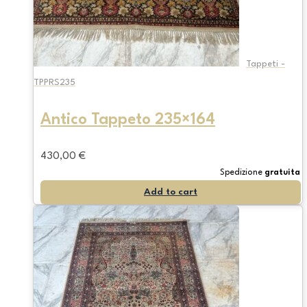
Tappeti -
TPPRS235
Antico Tappeto 235×164
430,00
€
Spedizione
gratuita
Add to cart