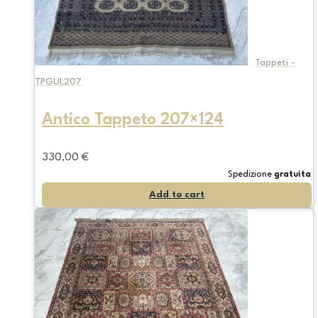
Tappeti -
TPGUL207
Antico Tappeto 207×124
330,00
€
Spedizione
gratuita
Add to cart