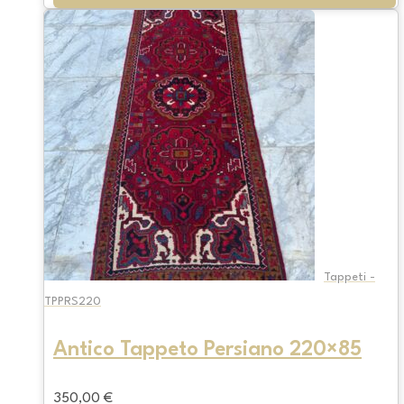
Tappeti -
TPPRS220
Antico Tappeto Persiano 220×85
350,00
€