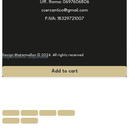
Uff. Roma: 0697606806
ccercantico@gmail.com
P.IVA: 18329721007
Design Watermellon © 2024. All rights reserved
Disponibilità:
Disponibile
Antico
Add to cart
Tappeto
Cinese
280x180
quantità