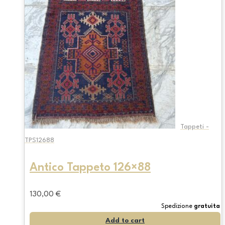
Tappeti -
TPS12688
Antico Tappeto 126×88
130,00
€
Spedizione
gratuita
Add to cart