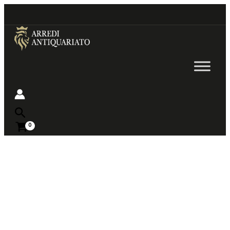
Go
to
content
Near