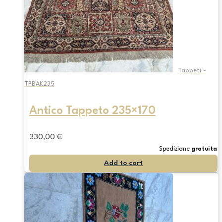
Tappeti -
TPBAK235
Antico Tappeto 235×170
330,00
€
Spedizione
gratuita
Add to cart