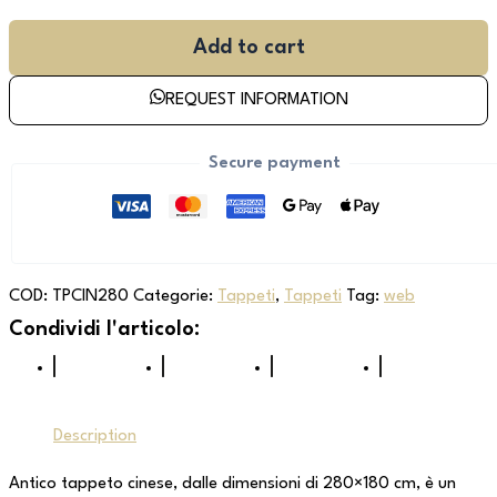
Add to cart
REQUEST INFORMATION
Secure payment
COD:
TPCIN280
Categorie:
Tappeti
,
Tappeti
Tag:
web
Description
Antico tappeto cinese, dalle dimensioni di 280×180 cm, è un