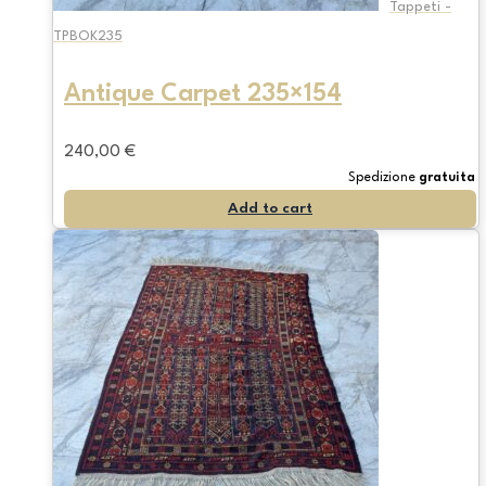
Tappeti -
TPBOK235
Antique Carpet 235×154
240,00
€
Spedizione
gratuita
Add to cart