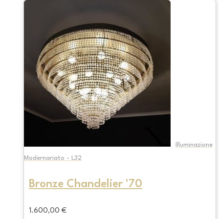
Illuminazione
Modernariato - L32
Bronze Chandelier '70
1.600,00
€