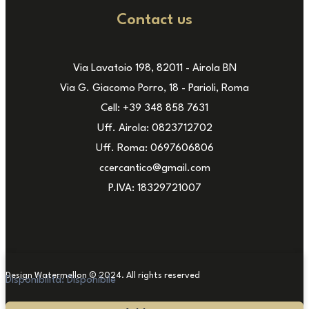
Contact us
Via Lavatoio 198, 82011 - Airola BN
Via G. Giacomo Porro, 18 - Parioli, Roma
Cell: +39 348 858 7631
Uff. Airola: 0823712702
Uff. Roma: 0697606806
ccercantico@gmail.com
P.IVA: 18329721007
Design Watermellon © 2024. All rights reserved
Disponibilità:
Disponibile
Carrello