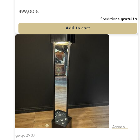
499,00
€
Spedizione
gratuita
Add to cart
Arredo -
gwqo2987