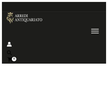
Go
to
content
Near