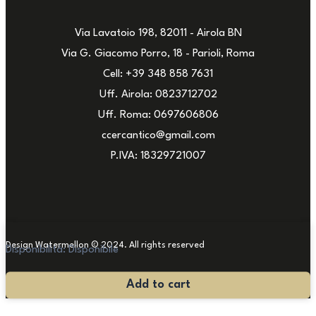
Via Lavatoio 198, 82011 - Airola BN
Via G. Giacomo Porro, 18 - Parioli, Roma
Cell: +39 348 858 7631
Uff. Airola: 0823712702
Uff. Roma: 0697606806
ccercantico@gmail.com
P.IVA: 18329721007
Design Watermellon © 2024. All rights reserved
Disponibilità:
Disponibile
Poltrone
Add to cart
in
Stile