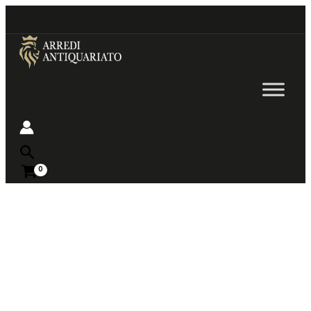
Go
to
content
Near