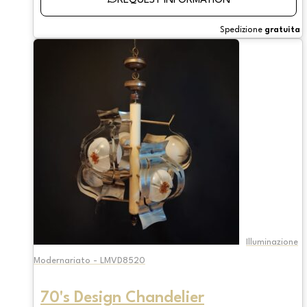
REQUEST INFORMATION
Spedizione
gratuita
Illuminazione
Modernariato - LMVD8520
70's Design Chandelier