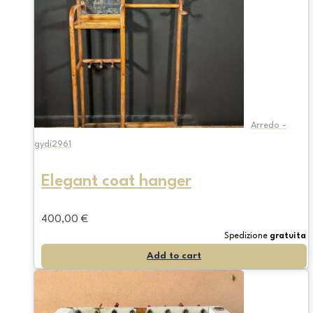
Arredo -
gydi2961
Elegant coat hanger
400,00
€
Spedizione
gratuita
Add to cart