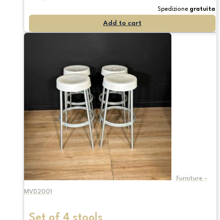
Spedizione
gratuita
Add to cart
Furniture -
MVD2001
Set of 4 stools