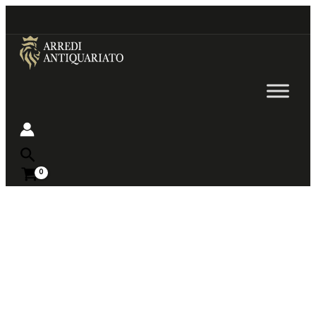
Go
to
content
Near