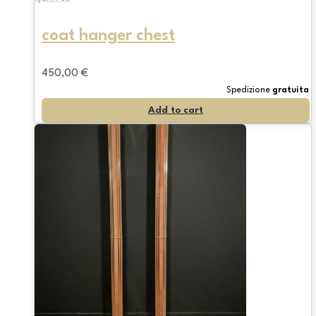
coat hanger chest
450,00
€
Spedizione
gratuita
Add to cart