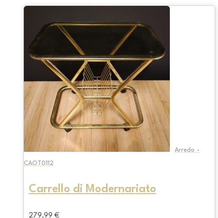
Arredo -
CAOT0112
Carrello di Modernariato
279,99
€