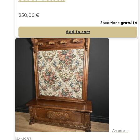
250,00
€
Spedizione
gratuita
Add to cart
Arredo -
kjdh1983