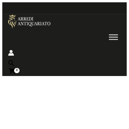
Go
to
content
Near