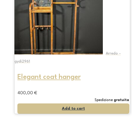
Arredo -
gydi2961
Elegant coat hanger
400,00
€
Spedizione
gratuita
Add to cart