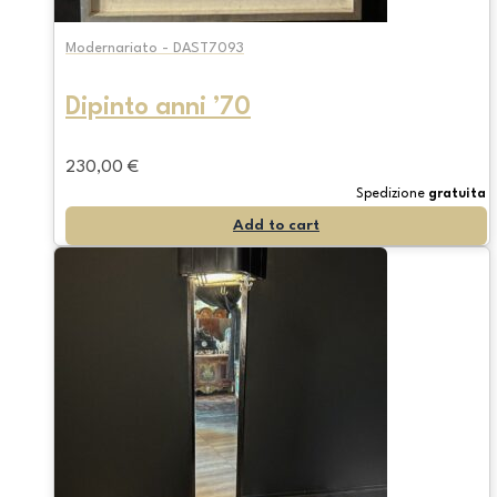
Modernariato - DAST7093
Dipinto anni ’70
230,00
€
Spedizione
gratuita
Add to cart