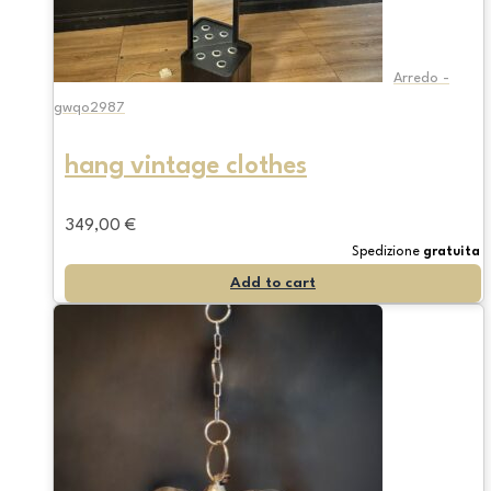
Arredo -
gwqo2987
hang vintage clothes
349,00
€
Spedizione
gratuita
Add to cart