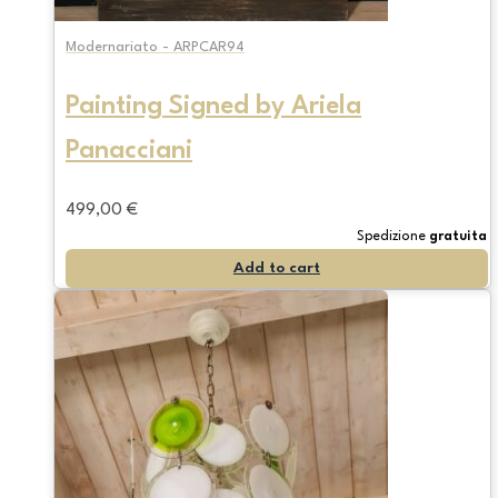
Modernariato - ARPCAR94
Painting Signed by Ariela
Panacciani
499,00
€
Spedizione
gratuita
Add to cart