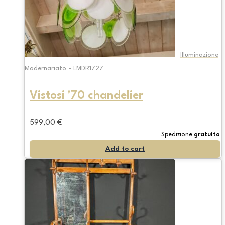
Illuminazione
Modernariato - LMDR1727
Vistosi '70 chandelier
599,00
€
Spedizione
gratuita
Add to cart