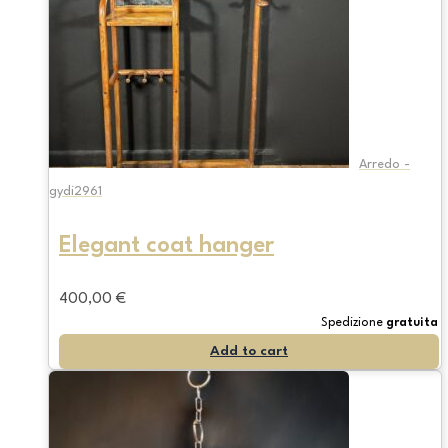
Arredo -
gydi2961
Elegant coat hanger
400,00
€
Spedizione
gratuita
Add to cart