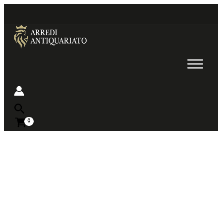
Go
to
content
Near