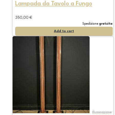
Lampada da Tavolo a Fungo
350,00
€
Spedizione
gratuita
Add to cart
Illuminazione