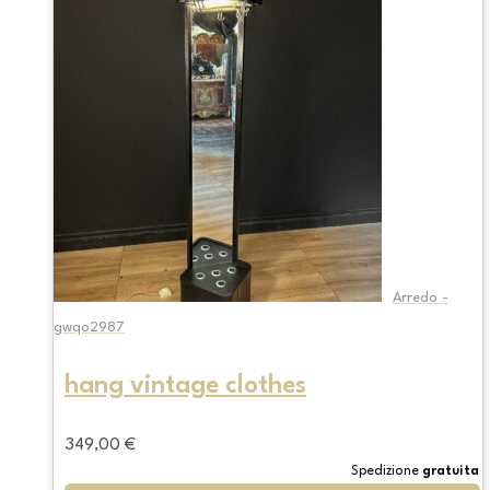
Arredo -
gwqo2987
hang vintage clothes
349,00
€
Spedizione
gratuita