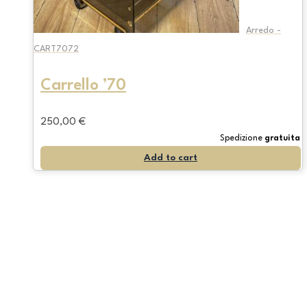
Arredo -
CART7072
Carrello ’70
250,00
€
Spedizione
gratuita
Add to cart