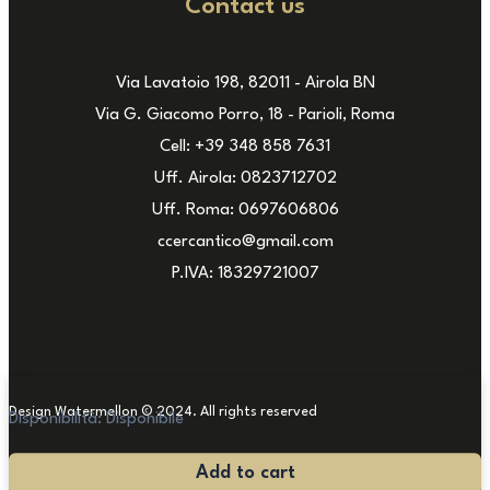
Contact us
Via Lavatoio 198, 82011 - Airola BN
Via G. Giacomo Porro, 18 - Parioli, Roma
Cell: +39 348 858 7631
Uff. Airola: 0823712702
Uff. Roma: 0697606806
ccercantico@gmail.com
P.IVA: 18329721007
Design Watermellon © 2024. All rights reserved
Disponibilità:
Disponibile
Coppia
Add to cart
di