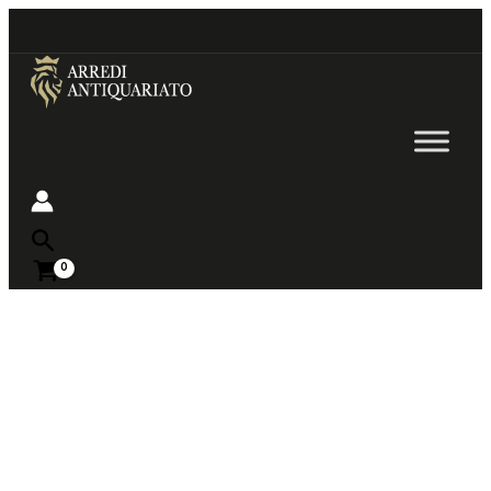
Go
to
content
Near