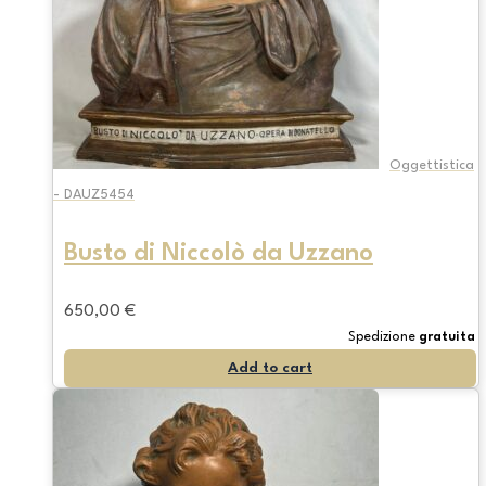
Oggettistica
- DAUZ5454
Busto di Niccolò da Uzzano
650,00
€
Spedizione
gratuita
Add to cart