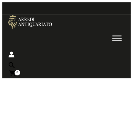
Go
to
content
Near