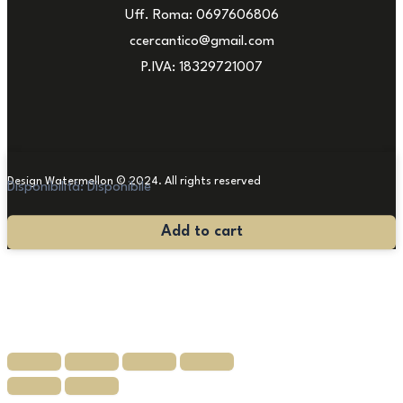
Uff. Roma: 0697606806
ccercantico@gmail.com
P.IVA: 18329721007
Design Watermellon © 2024. All rights reserved
Disponibilità:
Disponibile
Antico
Add to cart
Calamaio
in
Bronzo
quantità