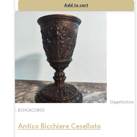
Add to cart
Oggettistica
- BCHCACC800
Antico Bicchiere Cesellato