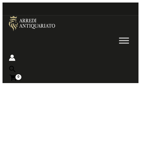
Go
to
content
Near