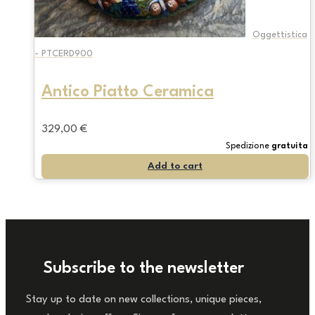
Oggettistica
- PTCERD900
Antico Piatto Ceramica
329,00
€
Spedizione
gratuita
Add to cart
Subscribe to the newsletter
Stay up to date on new collections, unique pieces,