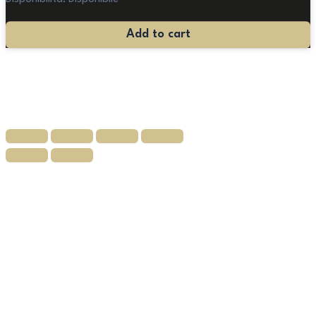
Disponibilità:
Disponibile
Servizio
Add to cart
Piatti
Bavaria
quantità