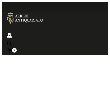
Go
to
content
Near