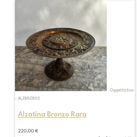
Oggettistica
- ALZBRZ800
Alzatina Bronzo Rara
220,00
€