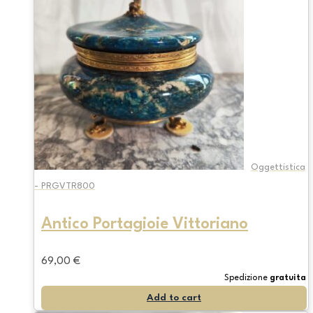
Oggettistica
- PRGVTR800
Antico Portagioie Vittoriano
69,00
€
Spedizione
gratuita
Add to cart