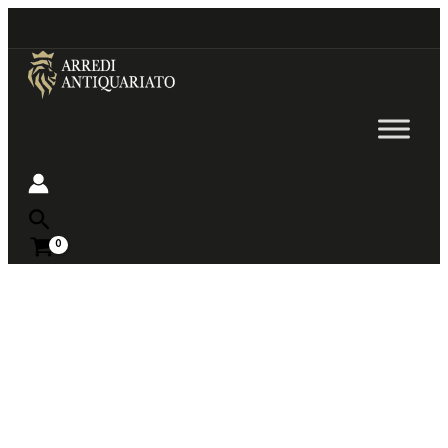
Go
to
content
Near