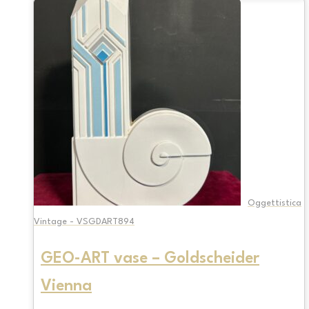
Oggettistica
Vintage - VSGDART894
GEO-ART vase – Goldscheider
Vienna