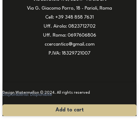
Via G. Giacomo Porro, 18 - Parioli, Roma
Cell: +39 348 858 7631
Uff. Airola: 0823712702
Uff. Roma: 0697606806
ccercantico@gmail.com
P.IVA: 18329721007
Design Watermellon © 2024. All rights reserved
Disponibilità:
Disponibile
Console
Add to cart
Vintage
“Programaster”
quantità