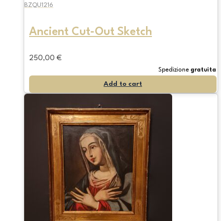
BZQU1216
Ancient Cut-Out Sketch
250,00
€
Spedizione
gratuita
Add to cart