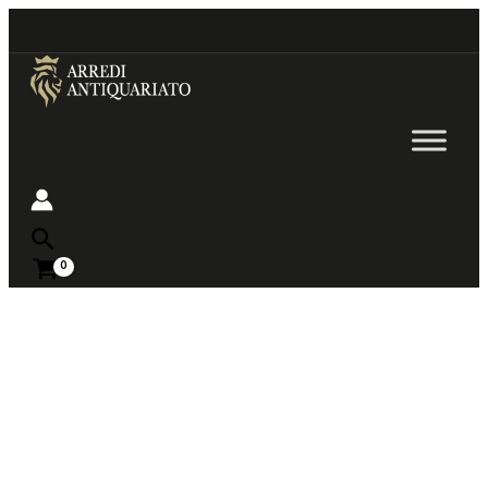
Go
to
content
Near