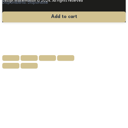
Design Watermellon © 2024. All rights reserved
Disponibilità:
Disponibile
Antico
Add to cart
Dipinto
Venere
quantità