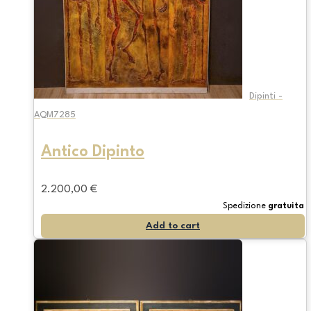
Dipinti -
AQM7285
Antico Dipinto
2.200,00
€
Spedizione
gratuita
Add to cart