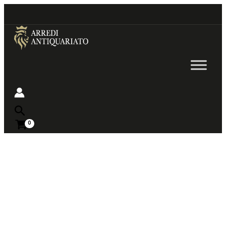
Go
to
content
Near