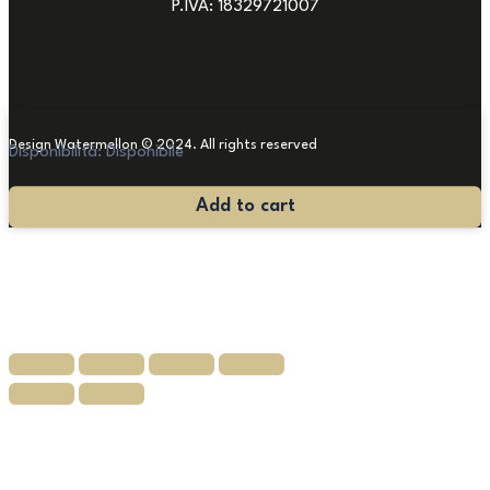
P.IVA: 18329721007
Design Watermellon © 2024. All rights reserved
Disponibilità:
Disponibile
Antico
Add to cart
Dipinto
"
Venerdì
Santo
"
quantità