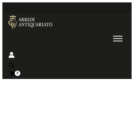
Go
to
content
Near