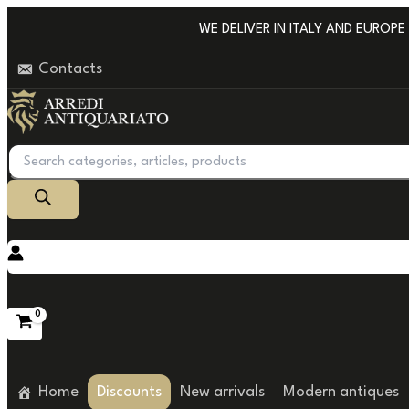
Go
WE DELIVER IN ITALY AND EUROPE WI
to
Contacts
content
Products
search
Home
Discounts
New arrivals
Modern antiques