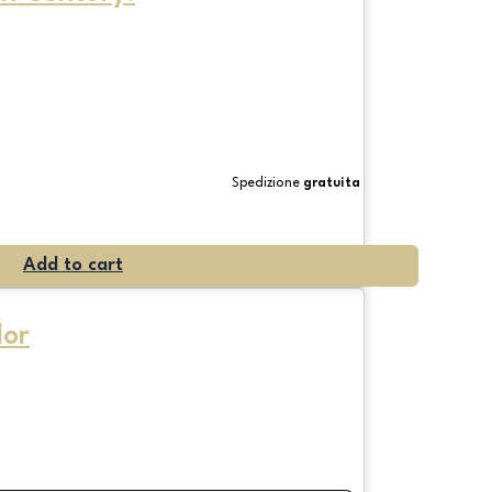
Spedizione
gratuita
Add to cart
lor