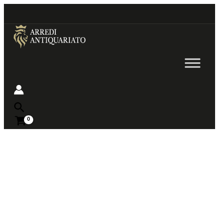
Go
to
content
Near