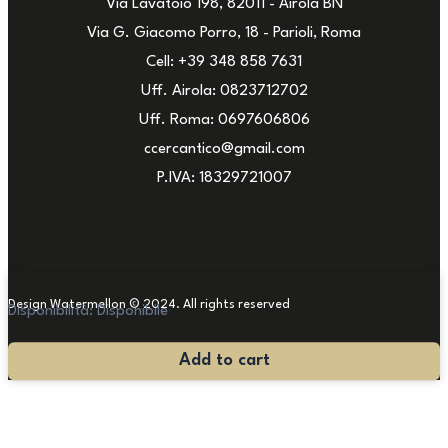
Via Lavatoio 198, 82011 - Airola BN
Via G. Giacomo Porro, 18 - Parioli, Roma
Cell: +39 348 858 7631
Uff. Airola: 0823712702
Uff. Roma: 0697606806
ccercantico@gmail.com
P.IVA: 18329721007
Design Watermellon © 2024. All rights reserved
Disponibilità:
Disponibile
Ritratto
Add to cart
Giovane
Donna
quantità