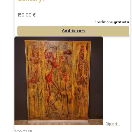
150,00
€
Spedizione
gratuita
Add to cart
Dipinti -
AQM7285