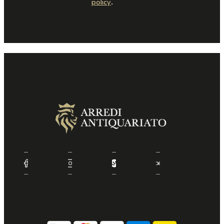
policy
.