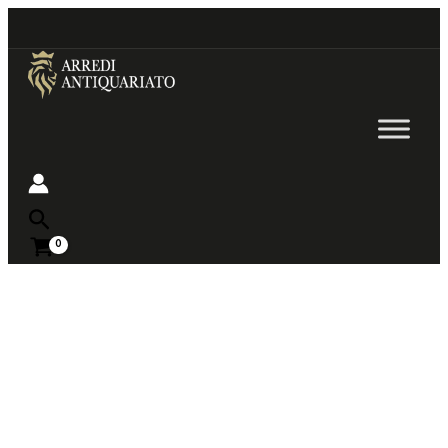
Go
to
content
Near