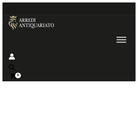
Go
to
content
Near