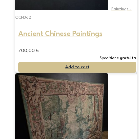
Paintings -
QCN362
Ancient Chinese Paintings
700,00
€
Spedizione
gratuita
Add to cart