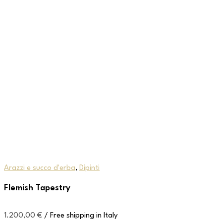
Arazzi e succo d'erba
,
Dipinti
Flemish Tapestry
1.200,00
€
/ Free shipping in Italy