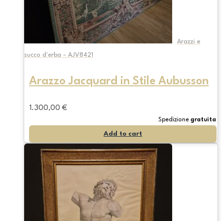
Arazzi e
succo d'erba - AJV8421
Arazzo Jacquard in Stile Aubusson
1.300,00
€
Spedizione
gratuita
Add to cart