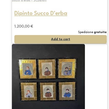
succo d'erba - SCDB1811
Dipinto Succo D’erba
1.200,00
€
Spedizione
gratuita
Add to cart