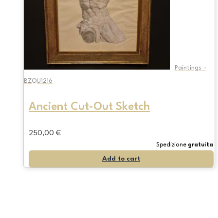
Paintings -
BZQU1216
Ancient Cut-Out Sketch
250,00
€
Spedizione
gratuita
Add to cart