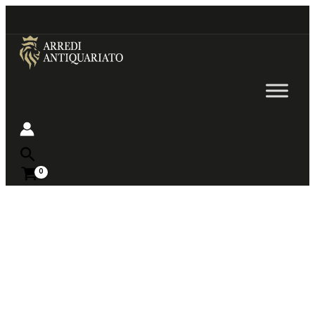
Go
to
content
Near