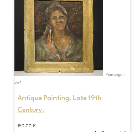
Paintings -
D64
Antique Painting, Late 19th
Century.
150,00
€