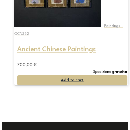
Paintings -
QCN362
Ancient Chinese Paintings
700,00
€
Spedizione
gratuita
Add to cart