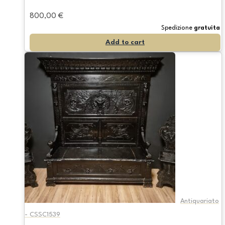
800,00
€
Spedizione
gratuita
Add to cart
Antiquariato
- CSSC1539