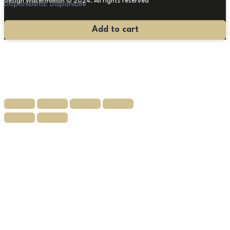
Design Watermellon © 2024. All rights reserved
Disponibilità:
Disponibile
4
Add to cart
Torcieri
Laccati
quantità