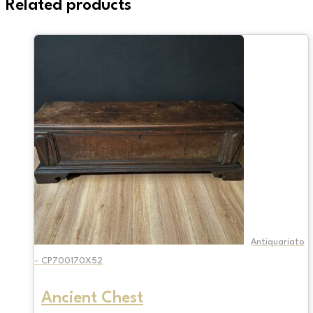
Related products
Antiquariato
- CP700170X52
Ancient Chest