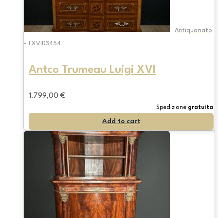
Antiquariato
- LXVID3454
Antco Trumeau Luigi XVI
1.799,00
€
Spedizione
gratuita
Add to cart