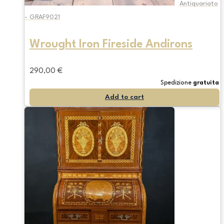
Antiquariato
- GRAF9021
Wrought Iron Fireside Andirons
290,00
€
Spedizione
gratuita
Add to cart