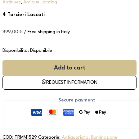
Antiques
,
Antique Lighting
4 Torcieri Laccati
899,00
€
/ Free shipping in Italy
Disponibilità:
Disponibile
Add to cart
REQUEST INFORMATION
Secure payment
COD:
TRMM1529
Categorie:
Antiquariato
,
Illuminazione