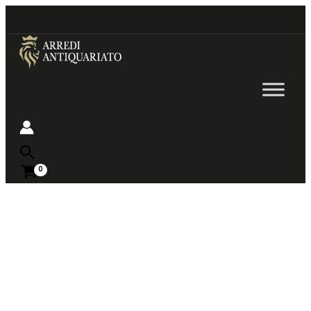
Go
to
content
Near