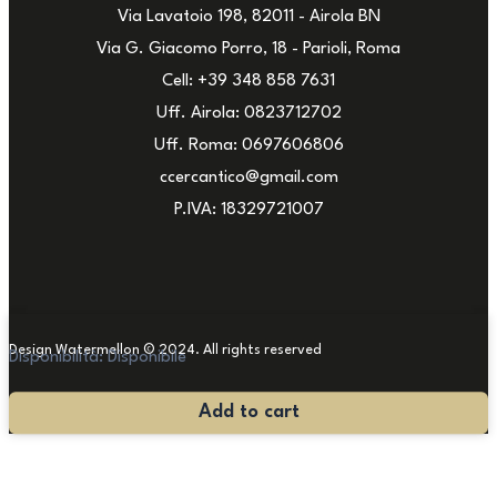
Via Lavatoio 198, 82011 - Airola BN
Via G. Giacomo Porro, 18 - Parioli, Roma
Cell: +39 348 858 7631
Uff. Airola: 0823712702
Uff. Roma: 0697606806
ccercantico@gmail.com
P.IVA: 18329721007
Design Watermellon © 2024. All rights reserved
Disponibilità:
Disponibile
Lampadario
Add to cart
'800
quantità