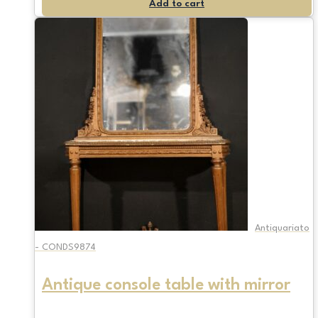
Add to cart
Antiquariato
- CONDS9874
Antique console table with mirror