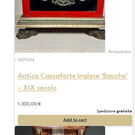
Antiquariato
- 4LEY1234
Antica Cassaforte Inglese ‘Bauche’
– XIX secolo
1.300,00
€
Spedizione
gratuita
Add to cart