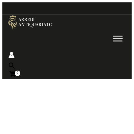
Go
to
content
Near