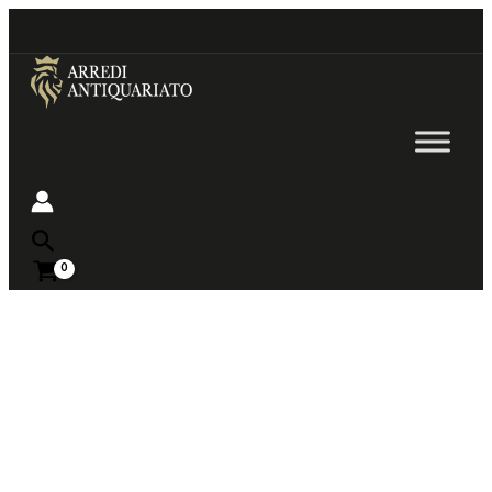
Go
to
content
Near