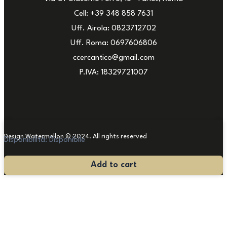
Cell: +39 348 858 7631
Uff. Airola: 0823712702
Uff. Roma: 0697606806
ccercantico@gmail.com
P.IVA: 18329721007
Design Watermellon © 2024. All rights reserved
Disponibilità:
Disponibile
Antica
Add to cart
Cassapanca
rinascimentale
quantità