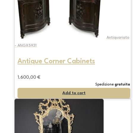
Antiquariato
- ANGX5931
Antique Corner Cabinets
1.600,00
€
Spedizione
gratuita
Add to cart