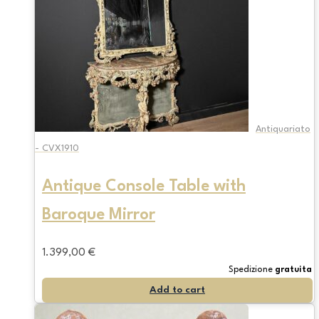
Antiquariato
- CVX1910
Antique Console Table with
Baroque Mirror
1.399,00
€
Spedizione
gratuita
Add to cart