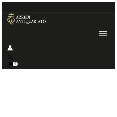
Go
to
content
Near