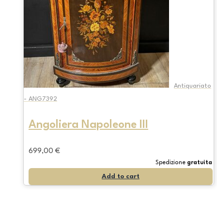
Antiquariato
- ANG7392
Angoliera Napoleone III
699,00
€
Spedizione
gratuita
Add to cart