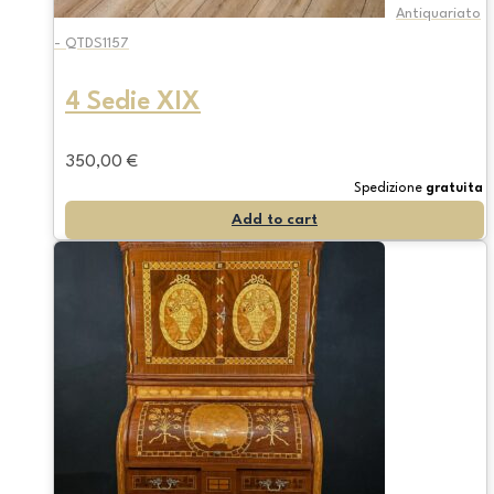
Antiquariato
- QTDS1157
4 Sedie XIX
350,00
€
Spedizione
gratuita
Add to cart