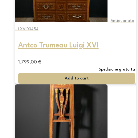
Antiquariato
- LXVID3454
Antco Trumeau Luigi XVI
1.799,00
€
Spedizione
gratuita
Add to cart