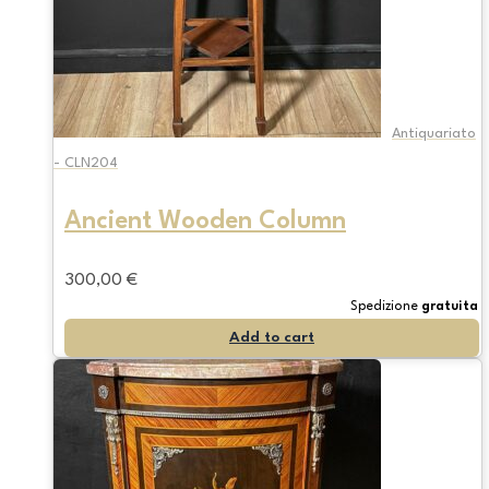
Antiquariato
- CLN204
Ancient Wooden Column
300,00
€
Spedizione
gratuita
Add to cart