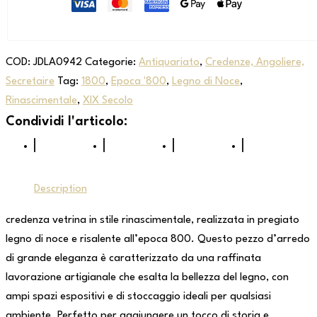
COD:
JDLA0942
Categorie:
Antiquariato
,
Credenze, Angoliere,
Secretaire
Tag:
1800
,
Epoca '800
,
Legno di Noce
,
Rinascimentale
,
XIX Secolo
Description
credenza vetrina in stile rinascimentale, realizzata in pregiato
legno di noce e risalente all’epoca 800. Questo pezzo d’arredo
di grande eleganza è caratterizzato da una raffinata
lavorazione artigianale che esalta la bellezza del legno, con
ampi spazi espositivi e di stoccaggio ideali per qualsiasi
ambiente. Perfetto per aggiungere un tocco di storia e