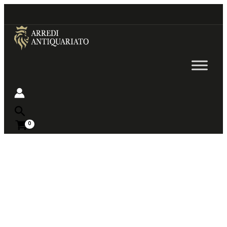
Go
to
content
Near