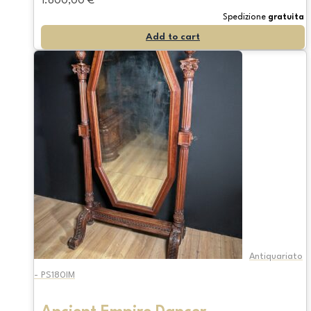
1.600,00
€
Spedizione
gratuita
Add to cart
Antiquariato
- PS180IM