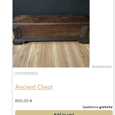
Antiquariato
- CP700170X52
Ancient Chest
800,00
€
Spedizione
gratuita
Add to cart