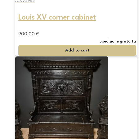
ALXV2983
Louis XV corner cabinet
900,00
€
Spedizione
gratuita
Add to cart