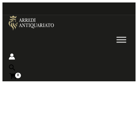
Go
to
content
Near