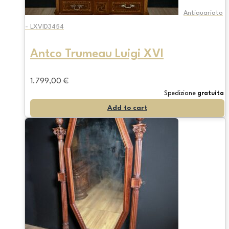
Antiquariato
- LXVID3454
Antco Trumeau Luigi XVI
1.799,00
€
Spedizione
gratuita
Add to cart