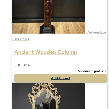
Antiquariato
- ADLX9274
Ancient Wooden Column
300,00
€
Spedizione
gratuita
Add to cart