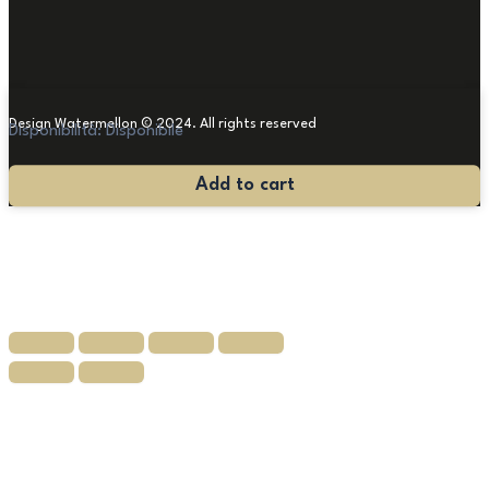
Design Watermellon © 2024. All rights reserved
Disponibilità:
Disponibile
Antica
Add to cart
Consolle
con
specchiera
quantità