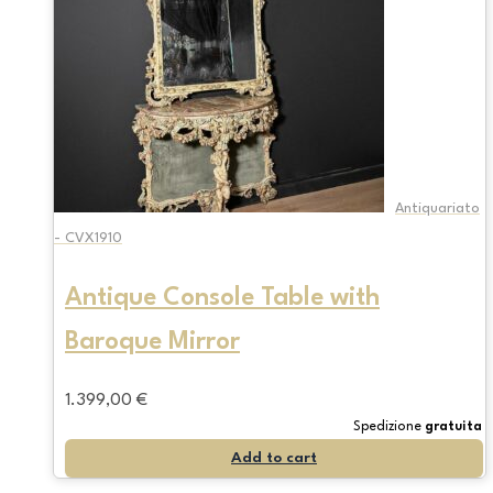
Antiquariato
- CVX1910
Antique Console Table with
Baroque Mirror
1.399,00
€
Spedizione
gratuita
Add to cart