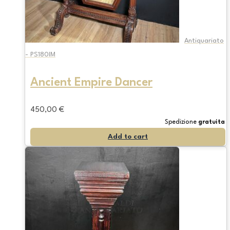
Antiquariato
- PS180IM
Ancient Empire Dancer
450,00
€
Spedizione
gratuita
Add to cart