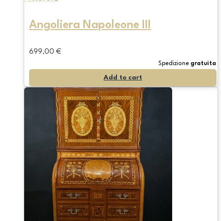
Angoliera Napoleone III
699,00
€
Spedizione
gratuita
Add to cart