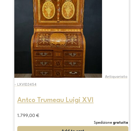
Antiquariato
- LXVID3454
Antco Trumeau Luigi XVI
1.799,00
€
Spedizione
gratuita