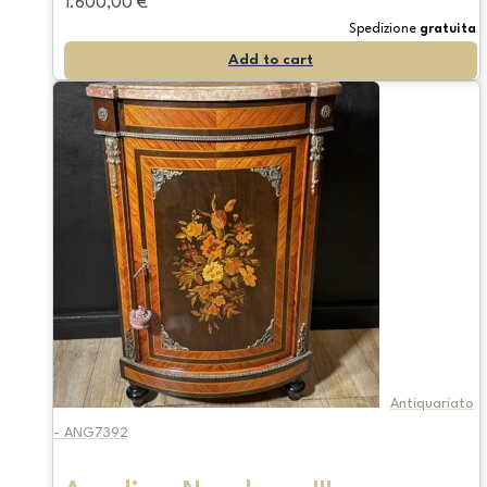
1.600,00
€
Spedizione
gratuita
Add to cart
Antiquariato
- ANG7392