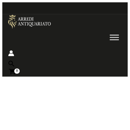
Go
to
content
Near