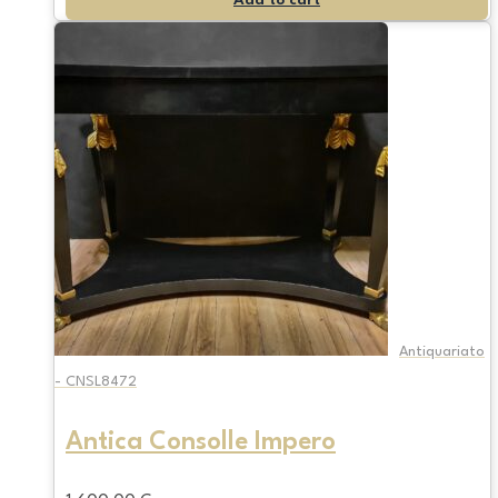
Add to cart
Antiquariato
- CNSL8472
Antica Consolle Impero