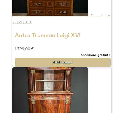
Antiquariato
- LXVID3454
Antco Trumeau Luigi XVI
1.799,00
€
Spedizione
gratuita
Add to cart