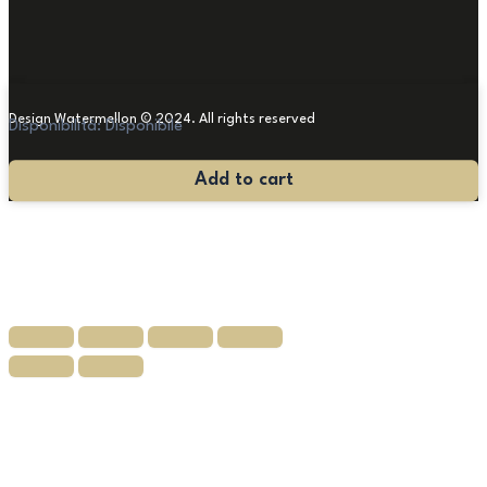
Design Watermellon © 2024. All rights reserved
Disponibilità:
Disponibile
Pannelli
Add to cart
in
Noce
'600
quantità