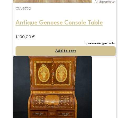
Antiquariato
- CNV5732
Antique Genoese Console Table
1.100,00
€
Spedizione
gratuita
Add to cart