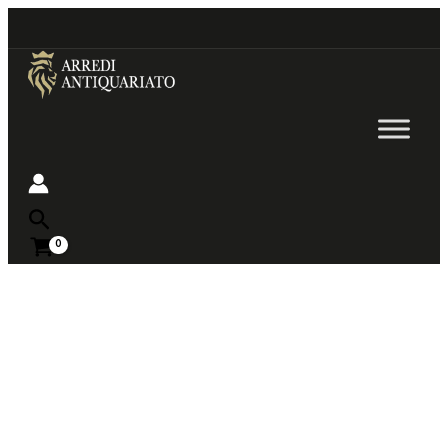
Go
to
content
Near