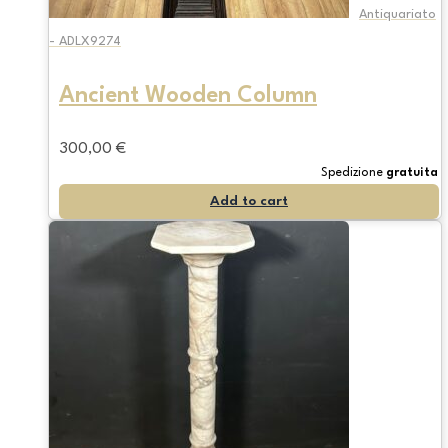
Antiquariato
- ADLX9274
Ancient Wooden Column
300,00
€
Spedizione
gratuita
Add to cart