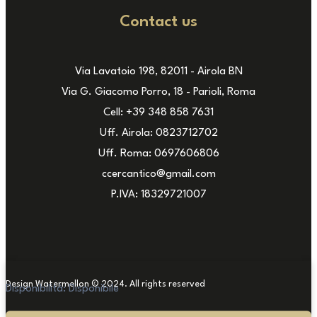
Contact us
Via Lavatoio 198, 82011 - Airola BN
Via G. Giacomo Porro, 18 - Parioli, Roma
Cell: +39 348 858 7631
Uff. Airola: 0823712702
Uff. Roma: 0697606806
ccercantico@gmail.com
P.IVA: 18329721007
Design Watermellon © 2024. All rights reserved
Disponibilità:
Disponibile
Sedie