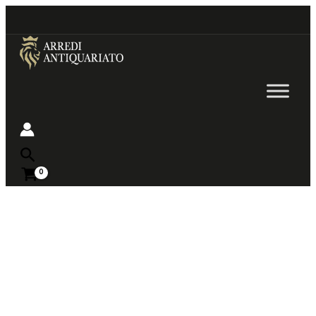
Go
to
content
Near