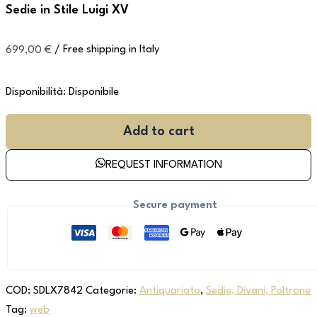
Sedie in Stile Luigi XV
699,00
€
/ Free shipping in Italy
Disponibilità:
Disponibile
Add to cart
REQUEST INFORMATION
Secure payment
COD:
SDLX7842
Categorie:
Antiquariato
,
Sedie, Divani, Poltrone
Tag:
web