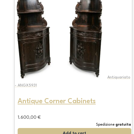
Antiquariato
- ANGX5931
Antique Corner Cabinets
1.600,00
€
Spedizione
gratuita
Add to cart