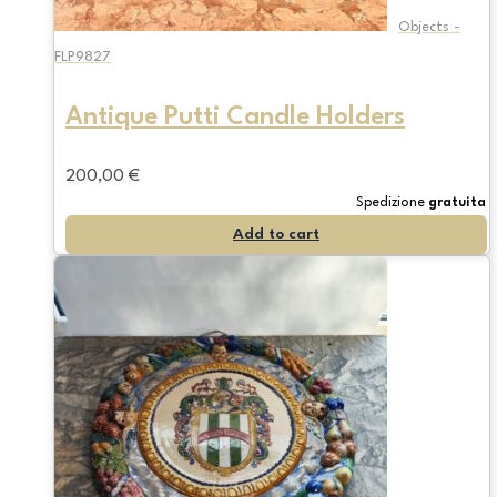
Objects -
FLP9827
Antique Putti Candle Holders
200,00
€
Spedizione
gratuita
Add to cart