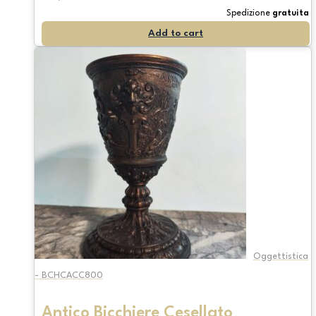
Spedizione
gratuita
Add to cart
Oggettistica
- BCHCACC800
Antico Bicchiere Cesellato