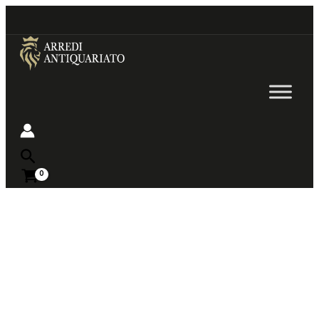
Go
to
content
Near