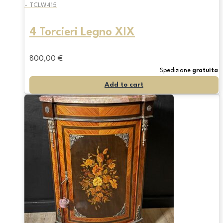
- TCLW415
4 Torcieri Legno XIX
800,00
€
Spedizione
gratuita
Add to cart