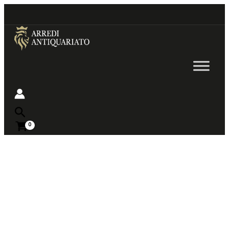
Go
to
content
Near