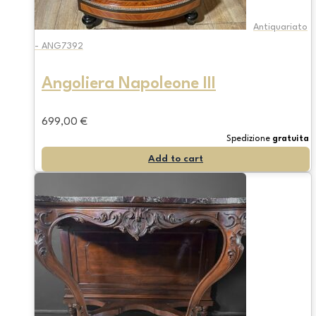
Antiquariato
- ANG7392
Angoliera Napoleone III
699,00
€
Spedizione
gratuita
Add to cart